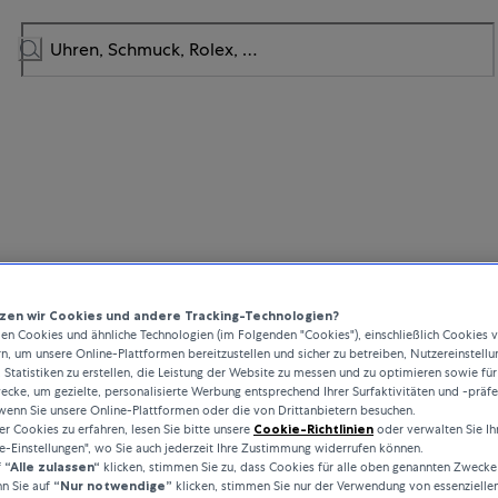
UHREN
en wir Cookies und andere Tracking-Technologien?
n Cookies und ähnliche Technologien (im Folgenden "Cookies"), einschließlich Cookies 
Laurent Ferrier
rn, um unsere Online-Plattformen bereitzustellen und sicher zu betreiben, Nutzereinstellu
 Statistiken zu erstellen, die Leistung der Website zu messen und zu optimieren sowie für
cke, um gezielte, personalisierte Werbung entsprechend Ihrer Surfaktivitäten und -präf
 steht für zeitlose Designs, unvergleichliche Verarbeitungsqualität, schli
wenn Sie unsere Online-Plattformen oder die von Drittanbietern besuchen.
 Cookies zu erfahren, lesen Sie bitte unsere
Cookie-Richtlinien
oder verwalten Sie Ih
e Mechanik. Die Manufaktur, die beim Grand Prix d'Horlogerie de Genève
e-Einstellungen", wo Sie auch jederzeit Ihre Zustimmung widerrufen können.
olge feiern konnte, hat sich bei den anspruchsvollsten Uhrensammlern w
f
“Alle zulassen“
klicken, stimmen Sie zu, dass Cookies für alle oben genannten Zwecke
Namen gemacht.
n Sie auf
“Nur notwendige”
klicken, stimmen Sie nur der Verwendung von essenzielle