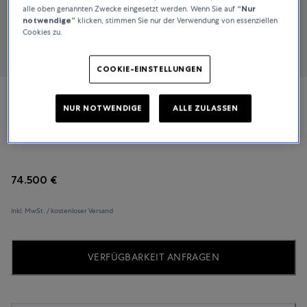
alle oben genannten Zwecke eingesetzt werden. Wenn Sie auf
“Nur
notwendige”
klicken, stimmen Sie nur der Verwendung von essenziellen
Cookies zu.
COOKIE-EINSTELLUNGEN
H. Moser & Cie.
NUR NOTWENDIGE
ALLE ZULASSEN
Streamliner Flyback Chronograph
74.500 €
inkl. MwSt. / kostenloser Versand
VERFÜGBARKEIT ANFRAGEN