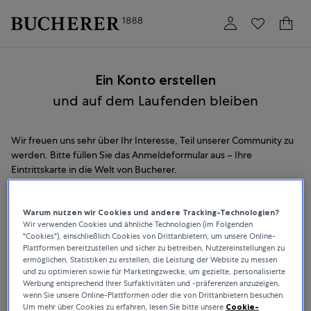
Einloggen
Ein Konto erstellen
und auf dem Laufenden bleiben
Wir freuen uns sehr über Ihr Interesse, Teil unserer Community zu
werden. Bitte füllen Sie das Anmeldeformular aus – Ihre
Eintrittskarte in die Welt von Bucherer.
ANREDE
Warum nutzen wir Cookies und andere Tracking-Technologien?
Wir verwenden Cookies und ähnliche Technologien (im Folgenden
"Cookies"), einschließlich Cookies von Drittanbietern, um unsere Online-
VORNAME
Plattformen bereitzustellen und sicher zu betreiben, Nutzereinstellungen zu
ermöglichen, Statistiken zu erstellen, die Leistung der Website zu messen
und zu optimieren sowie für Marketingzwecke, um gezielte, personalisierte
Werbung entsprechend Ihrer Surfaktivitäten und -präferenzen anzuzeigen,
NACHNAME
wenn Sie unsere Online-Plattformen oder die von Drittanbietern besuchen.
Um mehr über Cookies zu erfahren, lesen Sie bitte unsere
Cookie-