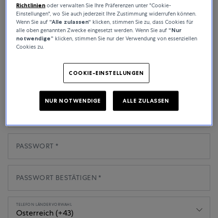
Richtlinien
oder verwalten Sie Ihre Präferenzen unter "Cookie-
Einstellungen", wo Sie auch jederzeit Ihre Zustimmung widerrufen können.
ADRESSE
Wenn Sie auf
“Alle zulassen“
klicken, stimmen Sie zu, dass Cookies für
alle oben genannten Zwecke eingesetzt werden. Wenn Sie auf
“Nur
notwendige”
klicken, stimmen Sie nur der Verwendung von essenziellen
Cookies zu.
POSTLEITZAHL
COOKIE-EINSTELLUNGEN
STADT
NUR NOTWENDIGE
ALLE ZULASSEN
EMAIL
PASSWORT
PASSWORT BESTÄTIGEN
TELEFON LÄNDERVORWAHL